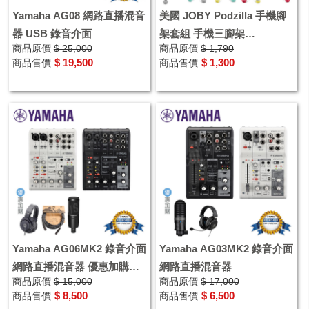
Yamaha AG08 網路直播混音
美國 JOBY Podzilla 手機腳
器 USB 錄音介面
架套組 手機三腳架
商品原價
$ 25,000
商品原價
$ 1,790
YOUTUBER 直播 旅遊 宅錄
$ 19,500
$ 1,300
商品售價
商品售價
手機架
Yamaha AG06MK2 錄音介面
Yamaha AG03MK2 錄音介面
網路直播混音器 優惠加購鐵
網路直播混音器
商品原價
$ 15,000
商品原價
$ 17,000
三角耳機 麥克風
$ 8,500
$ 6,500
商品售價
商品售價