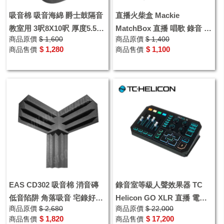
吸音棉 吸音海綿 爵士鼓隔音
直播火柴盒 Mackie
教室用 3呎8X10呎 厚度5.5公
MatchBox 直播 唱歌 錄音 訊
商品原價
$ 1,600
商品原價
$ 1,400
分
號轉換 即插即用 iPhone 安
$ 1,280
$ 1,100
商品售價
商品售價
卓支援
EAS CD302 吸音棉 消音磚
錄音室等級人聲效果器 TC
低音陷阱 角落吸音 宅錄好物
Helicon GO XLR 直播 電競
商品原價
$ 2,680
商品原價
$ 22,000
BT302 24K高密度
混音人聲效果器
$ 1,820
$ 17,200
商品售價
商品售價