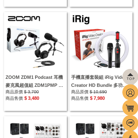
ZOOM ZDM1 Podcast 耳機
手機直播套裝組 iRig Video
麥克風超值組 ZDM1PMP 電
Creator HD Bundle 多功能
商品原價
$ 3,700
商品原價
$ 10,690
容式麥克風 監聽耳機 三腳架
手機架 電容式麥克風 補光燈
$ 3,480
$ 7,980
商品售價
商品售價