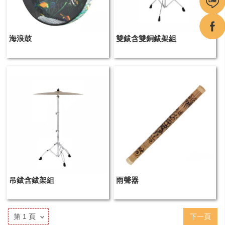
海浪鼓
雙鈸含雙銅鈸架組
吊鈸含鈸架組
雨聲器
下一頁