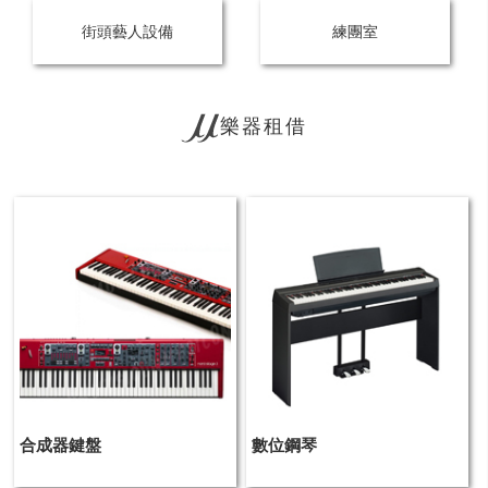
街頭藝人設備
練團室
樂器租借
合成器鍵盤
數位鋼琴