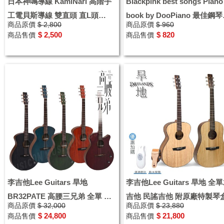
日本神鳴導線 KamiNari 高階手
Blackpink best songs Piano
工電貝斯導線 雙直頭 直L頭
book by DooPiano 最佳鋼
商品原價
$ 2,800
商品原價
$ 960
BASS導線 3M
奏曲合集
$ 2,500
$ 820
商品售價
商品售價
李吉他Lee Guitars 旱地
李吉他Lee Guitars 旱地 全
BR32PATE 高腰三兄弟 全單 民
吉他 民謠吉他 附原廠特製琴
商品原價
$ 32,000
商品原價
$ 23,880
謠吉他 附原廠特製琴盒
優惠加購溫溼度計 背帶
$ 24,800
$ 21,800
商品售價
商品售價