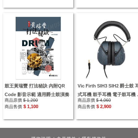
鼓王黃瑞豐 打法秘訣 內附QR
Vic Firth SIH3 SIH2 爵士鼓
Code 影音示範 適用爵士鼓演奏
式耳機 鼓手耳機 電子鼓耳機 
商品原價
$ 1,200
商品原價
$ 4,060
士鼓隔音 降躁耳機
$ 1,100
$ 2,900
商品售價
商品售價