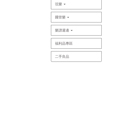
弦樂
國管樂
樂譜週邊
福利品專區
二手良品