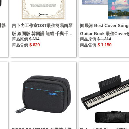
射器
吉卜力工作室OST最佳簡易鋼琴
鄭晟河 Best Cover Song
版 線圈版 韓國譜 龍貓 千與千尋
Guitar Book 最佳Cove
商品原價
$ 694
商品原價
$ 1,314
哈爾的移動城堡 貓之報恩
他譜 線圈版 韓國譜
$ 620
$ 1,150
商品售價
商品售價