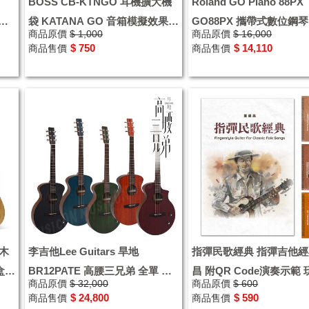
BOSS CB-KTNGO 耳機擴大機
Roland GO Piano 88PX
琴獨
袋 KATANA GO 音箱模擬效果器
GO88PX 攜帶式數位鋼琴
商品原價
$ 1,000
商品原價
$ 16,000
袋 收納袋
$ 750
$ 14,110
商品售價
商品售價
單木
李吉他Lee Guitars 旱地
指彈民歌經典 指彈吉他經
盒
BR12PATE 高腰三兄弟 全單 民
昌 附QR Code演奏示範 
商品原價
$ 32,000
商品原價
$ 600
謠吉他 附原廠特製琴盒
吉他指彈 Fingerstyle
$ 24,800
$ 590
商品售價
商品售價