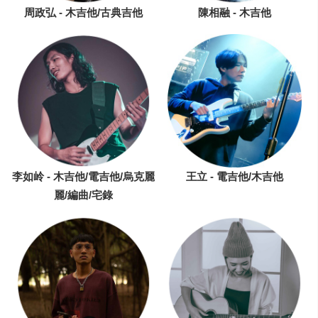
周政弘 - 木吉他/古典吉他
陳相融 - 木吉他
李如岭 - 木吉他/電吉他/烏克麗
王立 - 電吉他/木吉他
麗/編曲/宅錄